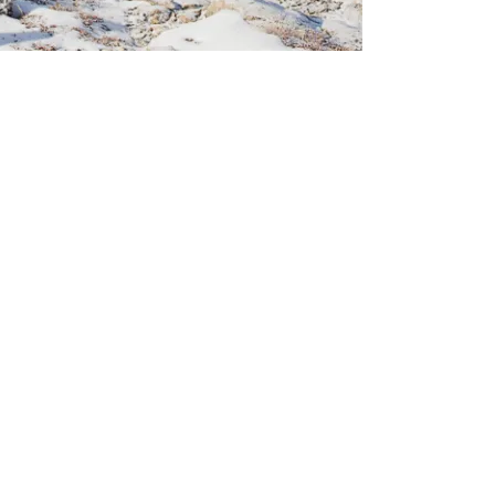
xploration des paysages naturels et à la documentation des modes de vie
e, mes projets me conduisent vers des territoires reculés tels que l’Hi
sion totale au sein de diverses communautés, développant ainsi une pro