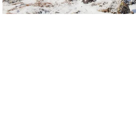
Photographe français établi en Provence, je consacre mon travail à l’e
la modernité. Qu’il s’agisse de photographie documentaire ou de paysag
Au cours des dix dernières années, j’ai vécu plusieurs mois en immer
situation d’isolement.
Contact
WhatsApp / Téléphone :
+33 6 43 77 59 60
E-mail :
julien@fumard.com