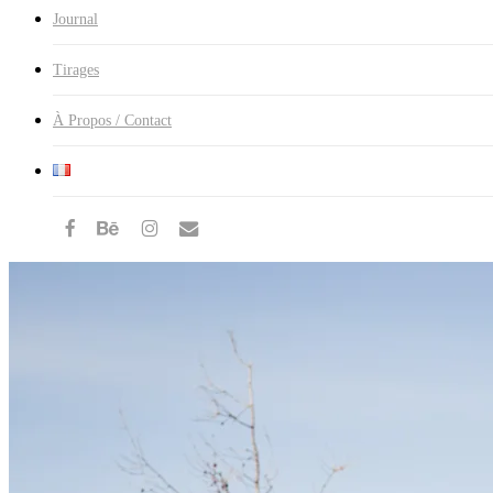
Journal
Tirages
À Propos / Contact
facebook
behance
instagram
email