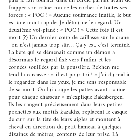
puis le fait tourner dans un cercle parfait avant de
frapper son crâne contre les roches de toutes ses
forces : « POC ! » Aucune souffrance inutile, le but
est une mort rapide. Je détourne le regard. Un
deuxième vol-plané : « POC ! » Cette fois il est
mort (?) Un dernier coup de caillasse sur le crâne
: on n’est jamais trop sûr… Ça y est, c’est terminé.
La bête qui se démenait comme un démon a
désormais le regard fixé vers l’infini et les
cornées souillées par la poussière. Bekhen me
tend la carcasse : « il est pour toi ! » J’ai du mal à
le regarder dans les yeux, je me sens responsable
de sa mort. On lui coupe les pattes avant : « une
pour chaque chasseur » m’explique Bakhbergen.
Ils les rangent précieusement dans leurs petites
pochettes aux motifs kazakhs, replacent le casque
de cuir sur la tête de leurs aigles et montent à
cheval en direction du petit hameau à quelques
dizaines de mètres, contents de leur prise. Là